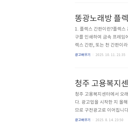
으로, 넓은 면적에 다양한 
판의 입체적인 ‘채널’ 형태
선명한 빛을 발산하여 뛰어난
1. 플렉스 간판이란?플렉스 
구를 인쇄하여 금속 프레임에
렉스 간판, 또는 천 간판이라
적에 다채로운 이미지와 텍스
광고배우기
2025. 10. 11. 21:35
장, 단점플렉스 간판의 장점경
설치 비용이 상대적으로 저렴
양한 색상을 선명하게 인쇄할
청주 고용복지센터
을 투과시키는 특성이 있어..
청주 고용복지센터에서 오래
다. 광고업을 시작한 지 올
므로 구전광고로 이어집니다. 
널간판이란?채널 LED 간판은
광고배우기
2025. 8. 14. 23:50
에 LED 조명 모듈을 삽입