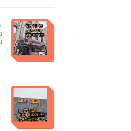
임
작:동광네온)
3
시
판
요