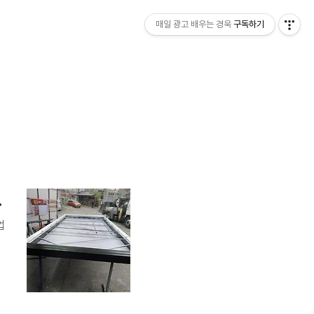
매일 광고 배우는 경욱
구독하기
:동광네온)
업
입
식