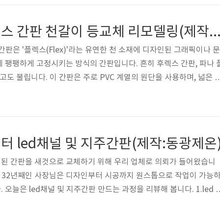
그래픽과 색상을 선명하게 표현할 수 있습니다. 여기에 엘이디 채널 간
를 더해 글자나 로고 내부에 LED 조명을 삽입함으로써 야간에도 밝고
똥광노래방 플렉스 간판 천갈이 등교체 리모델링(제작:동광
 시인성을 제공합..
간판은 '플렉스(Flex)'라는 유연한 천 소재에 디자인된 그래픽이나 문
 팽팽하게 고정시키는 방식의 간판입니다. 흔히 후렉스 간판, 파나 
고도 불립니다. 이 간판은 주로 PVC 계열의 원단을 사용하며, 넓은 
트를 효과적으로 표현할 수 있다는 특징이 있습니다.2.플렉스 간판
제성: 다른 종류의 간판(예: 채널 문자, 입체 간판 등)에 비해 제작 
합니다.시각적 효과: 천 소재의 넓은 면적에 사진, 복잡한 그래픽, 다
 수 있어 시각적인 표현이 자유롭습니다. 내부 조명: 플렉스 천은 빛
 led채널 및 지주간판(제작:동광제온
된 간판을 새것으로 교체하기 위해 우리 업체로 의뢰가 들어왔습니
해 32년째인 사장님은 디자인부터 시공까지 원스톱으로 작업이 가능
오늘은 led채널 및 지주간판 만드는 과정을 리뷰해 봅니다. 1.led 
 개별적인 글자나 로고 형태를 입체적인 '채널'로 제작한 후, 그 내
하여 빛을 발산하게 만든 간판입니다. 각 글자가 독립된 하나의 발광체