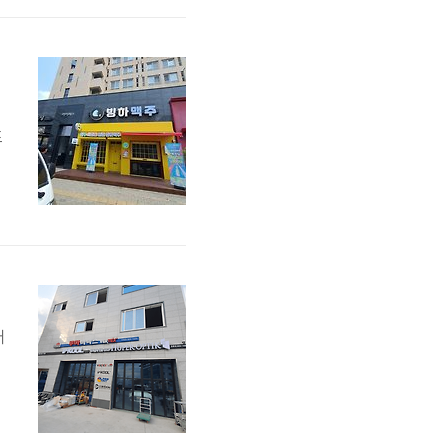
명
되
포
고
밝
어
일