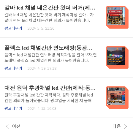
크기와 색상에 제한을 받지 않으..
있는데 오늘 제작과정을 리뷰해 보겠습니다. - 목차
갈바 led 채널 네온간판 왓더 버거(제작:동광네온)
- 1. 에폭시 채널간판이란?. 2, 조립하다. 3. 에폭시간판
과 채널간판 차이점. 4. 시공하다. 5. 완성. 6. 포스팅을
갈바 led 채널 네온간판 왓더 버거 제작과정 알아보자.
마치며. 1. 에폭시 채널간판이란?내부에 led 조명을
갈바로 된 led 채널 네온간판 의뢰가 들어왔습니다. 19
넣어서 맑고 선명한 발광 효과를 내는 금속등 재질로 만
92년에 광고업을 시작하여 올해 32년째인 사장님은 디
광고배우기
2024. 5. 5. 21:26
든 채널간판입니다. 에폭시 수지를 사용하여 제작하므
자인부터 용접 시공까지 원스톱으로 작업이 가능하므
로 내구성이 뛰어나고 간판 오염이 잘 되지 않습니다.
로 소비자가 만족하여 구전광고로 지금까지 이어져오
일반 채널간판은 20cm 이상 되어야 작업이 가..
고 있는데 오늘 갈바 led 채널 네온간판 제작과정을 알
플렉스 led 채널간판 연노래방(동광네온)
아봅니다. - 목차 - 1. 갈바 led 채널간판이란? 2. 틀제
작. 3. 조립. 4.레이져 네온간판제작. 5. 갈바 네온간판
플렉스 led 채널간판 연노래방 제작과정을 알아보자.연
조립. 6. 완성. 7.포스팅을 마치며. 1. 갈바 led 채널
노래방 플렉스 led 채널간판 의뢰가 들어왔습니다. 채
간판이란?채널간판은 문자 안에 공간이 있어서 내부에
널간판의 단점과 플렉스간판의 장점을 이용하여 제작
광고배우기
2024. 4. 29. 17:18
led를 부착하여 pc판으로 뚜껑을 씌우면 문자 각각 한
하게 됩니다. 1992년에 간판업을 시작하여 올해 32년
글자마다 조명이 내부에서 발광하는 것입니다. 그런데
째 이어져 오고 있어 디자인부터 시공까지 원스톱으로
문자의 배경이 되는 것을 ..
진행이 가능하여 구전광고로 이어져 오고 있는데 오늘
대전 원탁 후광채널 led 간판(제작:동광네온)
제작 과정을 리뷰해 봅니다. - 목차 - 1. 플렉스 간판이
란? 2. 플렉스 + led 채널간판이란? 3. 시그널 조립. 4.
원탁 후광채널 led 간판 제작하다. 원탁 후광채널 led
완성. 5. 포스팅을 마치며. 1. 플렉스 간판이란?천에
간판 의뢰가 들어왔습니다. 광고업을 시작한 지 올해 3
인쇄를 해서 알루미늄에 부착하는 방식으로 저렴하면
2년째인 사장님은 디자인부터 용접 시공까지 원스톱으
광고배우기
2024. 4. 15. 16:03
서도 효과적인 광고도구로 널리 사용됩니다. 글자 크기
로 작업이 가능하므로 지금까지 광고비를 한 번도 지출
와 색상에 제한이 없어서 큰 규모의 광고도 가능하며 매
한 적이 없는데도 구전광고로 이어져오고 있습니다. 오
력적인 광고를 만들 수 있습니다. 조명형 플렉스..
늘은 원탁 후광채널 led 간판 작업과정을 리뷰해 봅니
이전
다음
다. - 목차 - 1. 후광채널 led 간판이란?. 2. 용접 및 제작.