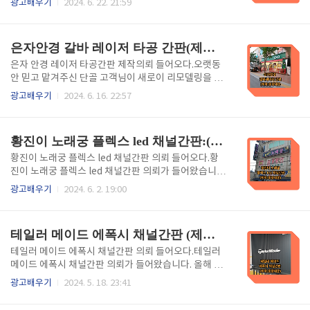
광고배우기
2024. 6. 22. 21:59
치하여 간판을 밝게 표시할 수 있습니다. 이 간판은 가
지 32년째인 사장님은 디자인부터 시공까지 원스톱으
볍고 내구성이 뛰어나며, 다양한 디자인과 색상으로 출
로 작업이 가능하므로 구전광고로 이어지고 있는데 오
력할 수 있어 상업용 간판으로 많이 사용됩니다..
늘은 작업 과정을 리뷰해 봅니다. - 목차 - 1.플렉스 간
은자안경 갈바 레이저 타공 간판(제작: 동광네온)
판이란? 2. 플렉스 간판 장, 단점. 3. 천갈이 및 등교체.
4. 시공. 5.완성. 6.포스팅을 마치며. 1. 플렉스 간판
은자 안경 레이저 타공간판 제작의뢰 들어오다.오랫동
이란?재질은 폴리에스터 소재로 만든 천을 말하는데 빛
안 믿고 맡겨주신 단골 고객님이 새로이 리모델링을 하
투과율이 좋고 내구성이 뛰어나기 때문에 실내외 간판,
고 간판을 하는데 우리를 믿고 레이저 타공 간판을 의뢰
광고배우기
2024. 6. 16. 22:57
배너, 현수막등 여러 가지 용도로 활용되고 있습니다.
해 주셨습니다. 믿고 맡겨주신 만큼 더 신경 써서 작업
간판 내부에 엘광등을 넣어서 조명 간판으로 사용할 수
하게 되는데 오늘은 레이저 타공간판 제작과정을 리뷰
도 있고 비조명으로 제작하여 투광기로 간..
해 보겠습니다. - 목차 - 1.갈바 레이저 타공 간판이란?.
황진이 노래궁 플렉스 led 채널간판:(제작:동광네온)
2. 용접하기. 3. 아크릴 엘이디 조립. 4. 시공. 5.은자안
경 갈바 레이저 간판 완성. 6. 포스팅을 마치며. 1. 갈
황진이 노래궁 플렉스 led 채널간판 의뢰 들어오다.황
바 레이저 타공간판이란? 갈바 레이저 타공간판이란 갈
진이 노래궁 플렉스 led 채널간판 의뢰가 들어왔습니
바를 재료로 하여 레이저로 문자를 타공 하여 만든 간판
다. 1992 년에 간판일을 시작하여 올해 32년째인 사장
광고배우기
2024. 6. 2. 19:00
으로 타공 되어 빈 공간에 광학산 아크릴로 채워서 고정
님은 디자인부터 용접 및 시공까지 원스톱으로 작업이
한 다음 밖으로 조명이 나올 수 있도록 내부에 led를 부
가능하므로 구전광고로 지금까지 일이 끊이지 않습니
착하여 전면으로 조명이 나올 수 ..
다. 오늘은 이 작업과정을 리뷰해 봅니다. - 목차 - 1. 플
테일러 메이드 에폭시 채널간판 (제작:동광네온)
렉스 간판이란? 2. 플렉스 led 채널간판이란?. 3. 테두
리 led 부착. 4. 시공. 5. 플렉스 led 채널간판 완성. 6.
테일러 메이드 에폭시 채널간판 의뢰 들어오다.테일러
포스팅을 마치며. 1. 플렉스 간판이란?프렉스 간판
메이드 에폭시 채널간판 의뢰가 들어왔습니다. 올해 광
은 알루미늄틀에 인쇄한 천을 적당히 텐션을 주어서 작
고업에서 일한 지 32년째인 사장님은 디자인부터 용접
광고배우기
2024. 5. 18. 23:41
업을 하는 것으로 가격이 저렴하면서도 효과적인 광고
및 시공까지 원스톱이 가능하므로 만족한 소비자는 주
효과를 볼 수 있습니다. 천에 인쇄하는 것이므로 글자
위에 소개도 시켜주어 지금까지 구전광고로 이어오고