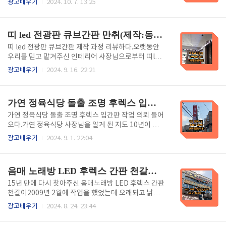
광고배우기
2024. 10. 7. 13:25
록 하는 간판입니다. 주로 플렉스 소재로 제작되어 유연
님은 디자인부터 시공까지 원스톱으로 작업이 가능하
성과 내구성이 뛰어나며, 다양한 디자인과 색상으로 제
기에 지금까지 광고를 한 번도 하지 않았는데도 구전광
작할 수 있습니다. 전면조명은 일반적..
고로 이어집니다. 오늘은 작업 과정을 리뷰해 봅니다. -
띠 led 전광판 큐브간판 만취(제작:동광네온)
목차 - 1. 플렉스간판이란?. 2. 천갈이. 3. 장점 및 단점.
4. 등교체 및 천갈이. 5. 완성. 6 포스팅을 마치며. 1.
띠 led 전광판 큐브간판 제작 과정 리뷰하다.오랫동안
플렉스 간판이란? 플렉스 소재로 만들어 졌으며 소재는
우리를 믿고 맡겨주신 인테리어 사장님으로부터 띠led
PVC(폴리염화비닐)로, 가볍고 내구성이 뛰어나며, 다
전광판 큐브간판 제작의뢰가 들어왔습니다. 올해로 32
광고배우기
2024. 9. 16. 22:21
양한 색상과 디자인으로 제작할 수 있습니다. 주로 상업
년째 이 업종에서 일하고 있는 사장님은 전혀 해보지 않
적인 용도로 사용되며, 광고나 브랜드 홍보에 효과적입
은 띠 led 전광판을 연구하여 완성시켰으니 그 과정을
니다. 그리고 설치가 간편하..
리뷰해 봅니다. - 목차 - 1. 띠 led 전광판이란?. 2. 틀제
가연 정육식당 돌출 조명 후렉스 입간판 (제작:동광네온)
작. 3. 띠 엘이디 전광판 완성. 4. 큐브간판이란?. 5. 아크
릴 큐브간판 완성. 6. 포스팅을 마치며. 1. 띠 led 전
가연 정육식당 돌출 조명 후렉스 입간판 작업 의뢰 들어
광판이란?이것은 LED(발광 다이오드) 기술을 활용하
오다.가연 정육식당 사장님을 알게 된 지도 10년이 훌
여 정보를 표시하는간판으로 일반적으로 긴 형태로 제
쩍 넘어가게 되었는데 기존에 간판을 부착한 데다가 보
광고배우기
2024. 9. 1. 22:04
작되어 광고, 공지사항, 시간, 날씨 등의 정보를 반복적
강하기 위해서 돌출 조명 후렉스 입간판을 해달라는 주
으로 보여주는 용도로 사용됩니다. 이 전광판은 밝고 선
문을 받았습니다. 믿고 다시 찾아 주시는 것은 그만큼
명한 화면을 제공하며,..
우리를 믿는다는 증거니까 더욱 신경 써서 작업을 하게
음매 노래방 LED 후렉스 간판 천갈이 (제작: 동광네온)
되는데 오늘은 작업 과정을 리뷰해 봅니다. - 목차 -1.
돌출 조명 후렉스 입간판이란?. 2. 입간판 시멘트 굳히
15년 만에 다시 찾아주신 음매노래방 LED 후렉스 간판
기. 3. 시공하기. 4. 완성. 5. 포스팅을 마치며. 1. 돌출
천갈이2009년 2월에 작업을 했었는데 오래되고 낡아
조명 후렉스 입간판이란?돌출 조명 후렉스 입간판은 주
서 다시 의뢰를 해주신 케이스인데 우리 업체를 찾아주
광고배우기
2024. 8. 24. 23:44
로 상업 공간이나 가게 외부에 설치되는 광고판입니다.
신 사장님께 감사한 마음입니다. 15년 만데 다시 찾아
"후렉스"는 일반적으로 유연한 재질로 제작된 광고용
주셨기에 더욱 신경 써서 작업을 하게 되는데 오늘 음매