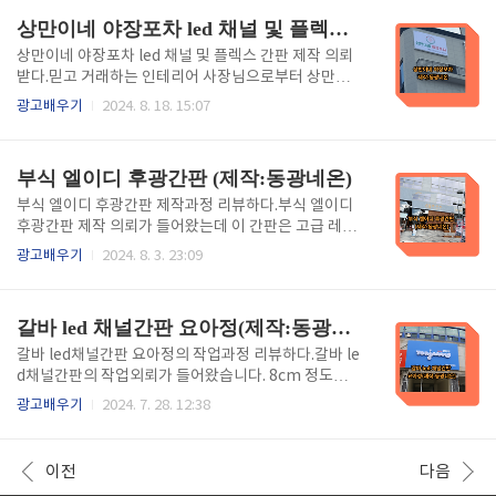
소재를 의미하며, 이 재질은 빛을 잘 통과시..
노래방 LED 후렉스 간판 천갈이 하는 과정을 리뷰해 봅
상만이네 야장포차 led 채널 및 플렉스 간판(제작:동광네온)
니다. - 목차 - 1.LED 후렉스 간판이란?. 2.천갈이작업.
3.LED부착. 4.시공. 5.완성. 6.포스팅을 마치며. 1.
상만이네 야장포차 led 채널 및 플렉스 간판 제작 의뢰
LED 후렉스 간판이란?LED 후렉스 간판은 일반적으로
받다.믿고 거래하는 인테리어 사장님으로부터 상만이
LED 조명 기술을 사용하여 제작된 간판으로,후렉스(후
네 야장포차 led채널과 플렉스간판 제작 의뢰를 받았습
광고배우기
2024. 8. 18. 15:07
렉스 소재)라는 유연한 재질을 기반으로 합니다.후렉스
니다.올해로 32년째 간판 제작을 하면서 디자인부터 시
는 내구성이 뛰어나고 방수성이 있어 외부 환경에서도
공까지 원스톱으로 작업이 가능하므로 믿고 맡겨주심
잘 견디며,가벼운 특성 ..
에 감사한 마음에 이 제작과정을 리뷰해 봅니다. - 목차
부식 엘이디 후광간판 (제작:동광네온)
- 1.led채널간판이란?. 2.led 채널간판 조립. 3. 완
성. 4. 플렉스간판 틀제작 및 천 작업. 5. 플렉스 간판 완
부식 엘이디 후광간판 제작과정 리뷰하다.부식 엘이디
성. 6. 포스팅을 마치며. 1. led채널간판이란? LED
후광간판 제작 의뢰가 들어왔는데 이 간판은 고급 레스
채널간판은 주로 상업용으로 사용되는데 "채널"이라는
토랑이나 호텔등에서 자주 사용됩니다. 부식된 금속의
광고배우기
2024. 8. 3. 23:09
용어는 보통 금속이나 플라스틱으로 만든 문자나 로고
질감과 엘이디조명이 후광으로 효과를 내어 고급스러
의 틀을 의미하며, 이 안에 LED 조명이 설치되어 빛을
운 느낌을 줄 수 있는 이 간판의 제작과정을 리뷰해 봅
발하게 됩니다.1-1 led채널..
니다. - 목차 - 1.부식 엘이디 후광간판이란? 2. 재단 및
갈바 led 채널간판 요아정(제작:동광네온)
발 달기. 3. 부식시키기. 4.후광 엘이디 부착. 5. 완성. 6.
포스팅을 마치며. 1. 부식 엘이디 후광간판이란?이
갈바 led채널간판 요아정의 작업과정 리뷰하다.갈바 le
간판은 금속 소재를 부식시키는 공정을 거쳐 텍스트나
d채널간판의 작업외뢰가 들어왔습니다. 8cm 정도의
로고를 새긴 후, LED 조명을 후광으로 배치해 간판을
약간 아르 된 간판인데 작업을 정말 세밀히 해야 하므로
광고배우기
2024. 7. 28. 12:38
더 돋보이게 만드는 방식입니다. 부식된 금속의 질감과
사이즈 측정을 정확히 해야 합니다. 직접 설계도를 작성
LED 조명의 조합으로 고급스러운 느낌을 줄 수 있어 상
하여 원하는 모양대로 제작된 철판을 용접하여 만드는
업용 간판이나 고급 레스토랑, 호텔 등..
것인데 오늘은 이 제작과정을 리뷰해 봅니다. - 목차
이전
다음
- 1.갈바 led 채널간판이라? 2. 틀 만들기. 3. 채널간판