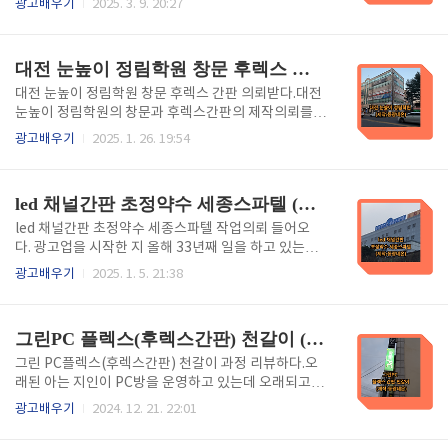
광고배우기
2025. 3. 9. 20:27
효과적입니다. 플렉스 소재는 내구성이 뛰어나고 다양
디자인부터 시공까지 원스톱으로 작업이 가능하므로
한 색상과 디자인으로 인쇄가 가능하여, 광고 메시지를
구전광고로 이어지고 있습니다. 오늘 도토리 국어학원 l
효과적으로 전달할 수 있습니다. 또 설치가 간편하고 비
ed 채널 창문 간판 제작과정을 리뷰해 봅니다. 1. led
대전 눈높이 정림학원 창문 후렉스 간판 (제작:동광네온)
용도 상대적으로 ..
채널 간판이란 LED 채널 간판은 주로 상업적 용도로 사
용되는 광고 간판의 일종으로, LED 조명이 내장된 금속
대전 눈높이 정림학원 창문 후렉스 간판 의뢰받다.대전
또는 아크릴 재질의 구조물입니다. 이 간판은 다음과 같
눈높이 정림학원의 창문과 후렉스간판의 제작의뢰를
은 특징을 가지고 있습니다. 가시성:LED 조명이 사용
받았습니다. 33년 된 사장님은 디자인부터 시공까지 원
광고배우기
2025. 1. 26. 19:54
되어 낮과 밤 모두에서 높은 가시성을 제공합니다디자
스톱으로 진행하므로 한번 맡겨주신 고객은 재주문으
인 유연성:다양한 형태와 크기로 제작할 수 있어, 브랜
로 이어집니다. 그래서 더욱 책임감을 갖고 작업을 하게
드에 맞는 맞춤형 디자인이 가능합니다.효율성: LED는
되는데 오늘 이 작업과정을 리뷰합니다. 1. 창문간판이
led 채널간판 초정약수 세종스파텔 (제작:동광네온)
에너지 ..
란?창문간판은 상점이나 사업체의 창문에 부착되는 것
으로, 주로 광고, 정보 제공, 또는 브랜드 인식을 위해 사
led 채널간판 초정약수 세종스파텔 작업의뢰 들어오
용됩니다. 보통 투명한 재질이나 비닐을 사용하여 창문
다. 광고업을 시작한 지 올해 33년째 일을 하고 있는데
에 붙이거나, 내부에서 외부를 향해 부착하는 방식으로
어떻게 알고 전화하였는지 이번에는 초정약수 세종스
광고배우기
2025. 1. 5. 21:38
제작됩니다. 창문간판은 고객의 시선을 끌고, 상점의 특
파텔 led 채널간판 작업 의뢰가 들었왔습니다.디자인부
성이나 프로모션을 알리는 데 효과적입니다. 장점눈에
터 시공까지 원스톱으로 작업이 가능하므로 구전광고
띄는 위치: 상점의 외부에 위치해 있어 고객의 시선을
로 이어오고 있는데 오늘은 이 작업과정을 리뷰해 봅니
그린PC 플렉스(후렉스간판) 천갈이 (제작:동광네온)
쉽게 끌 수 있습니다...
다. 1. led 채널간판이란?LED 채널간판은 주로 상업적
인 용도로 사용되며, LED 조명이 내장된 채널 형태의
그린 PC플렉스(후렉스간판) 천갈이 과정 리뷰하다.오
구조물입니다. 이것은 일반적으로 금속이나 아크릴 소
래된 아는 지인이 PC방을 운영하고 있는데 오래되고 낡
재로 제작되며, 입체감 있는 디자인이 특징입니다. 이러
게 되어 플렉스(후렉스간판) 천갈이 과정을 진행하게
광고배우기
2024. 12. 21. 22:01
한 이유로 많은 상점과 기업에서 광고 및 안내 목적으로
되었습니다. 기존 프레임을 재사용하므로 저렴하게 할
사용하고 있습니다. 2. led 채널간판 특징가시성: LED
수 있어 애용받고 있는 이 작업 진행 과정을 리뷰해 보