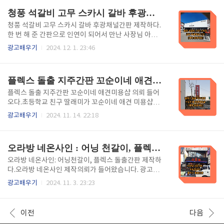
조명이 사용되어 밤에도 매우 밝고 선명하게 보이며, 멀
겠습니다. 1. 플렉스간판이란? 플렉스 (후렉스) 간판
청풍 석갈비 고무 스카시 갈바 후광채널 간판(제작:동광네온)
리서도 ..
은 광고나 상호명을 표시하는 유연한 소재의 간판입니
다. 다양한 형태와 크기, 색상으로 제작 가능하며, 실내
청풍 석갈비 고무 스카시 갈바 후광채널간판 제작하다.
외 모두 사용됩니다. 가격이 저렴하고 설치가 쉬워 많이
한 번 해 준 간판으로 인연이 되어서 만난 사장님 아드
선호되며, UV 차단 기능이 있어 내구성도 좋습니다. 2.
님이 식당을 개업하게 되어 제작의뢰가 들어왔습니다.
광고배우기
2024. 12. 1. 23:46
플렉스간판 장단점장점비용 효율성: 제작 비용이 비교
마크는 갈바후광채널간판으로 후광으로 조명이 나오고
적 저렴하여 많은 기업에서 사용하기 좋습니다.다양한
상호는 고무스카시 간판으로 조화롭게 만든 제작 과정
디자인: 다양한 색상과 디자인으로 맞춤 제작이 가능해
을 리뷰해 봅니다. 1. 고무 스카시 간판이란?고무 스카
플렉스 돌출 지주간판 꼬순이네 애견미용삽 (제작:동광네온)
시각적으로 매..
시 간판은 고무 소재로 제작된 간판을 의미합니다. 일반
적으로 내구성이 뛰어나고 방수성이 있어 외부 환경에
플렉스 돌출 지주간판 꼬순이네 애견미용샵 의뢰 들어
서도 오랫동안 사용할 수 있는 특징이 있습니다. 스카
오다.초등학교 친구 딸래미가 꼬순이네 애견 미용샵을
시 기법은 고무를 이용해 다양한 형태와 색상으로 디자
하는데 돌출간판이 없어서 의뢰해 왔습니다. 광고업을
광고배우기
2024. 11. 14. 22:18
인할 수 있게 해 주며, 주로 상업 공간이나 이벤트에서
시작하여 32년째인 사장님은 모든 과정을 원스톱으로
눈에 띄는 광고 수단으로 활용됩니다. 간판의 시각적 효
작업이 가능하므로 한번 이용한 손님이 만족하여 구전
과를 극대화할 수 있는 장점이 있습니다. 2. 고무 스카
광고로 이어집니다. 오늘은 이 작업 과정을 리뷰해 봅니
오라방 네온사인 : 어닝 천갈이, 플렉스 돌출간판(제작:동광네온)
시 간판 작업준비..
다. 1. 플렉스 돌출 지주간판이란?지주간판은 독립적으
로 설치되어있으며 주로 기둥이나 지주에 고정되어 있
오라방 네온사인: 어닝천갈이, 플렉스 돌출간판 제작하
는 형태입니다. 플렉스 돌출 지주간판은 주로 상업 공간
다.오라방 네온사인 제작의뢰가 들어왔습니다. 광고업
이나 도로변에 설치되는 광고 간판의 일종으로, 플렉스
을 시작한 지 32년째인 사장님을 믿고 의뢰해 주셨기에
광고배우기
2024. 11. 3. 23:23
재질로 제작된 간판이 돌출된 형태로 설계된 것입니
더욱 신경 써서 작업하게 됩니다. 기존 프레임을 그대로
다. 2. 지주간판 제작하기플렉스 돌출간판을 달기에 앞
사용하여 어닝 천갈이 작업과 플렉스 돌출간판 제작과
서서 지주간판을 제작하여야 합니다.이것을 땅에 고정
정을 리뷰해 봅니다. - 목차 - 1. 네온간판이란? 2. 네온
이전
다음
시키고 간판을 달아야 하므로 튼튼하게..
간판 시공. 3. 어닝 천갈이. 4. 플렉스 돌출간판 시공. 5.