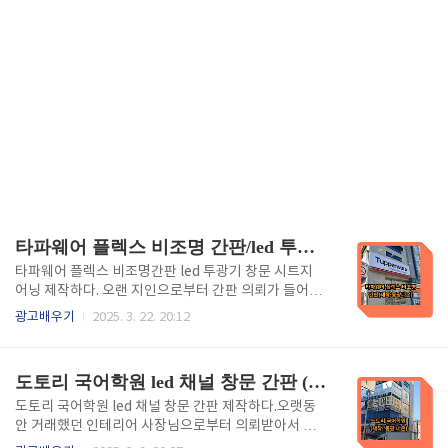
타파웨어 플렉스 비조명 간판/led 투광기/창문 시트지/어닝(제작:동광네온)
타파웨어 플렉스 비조명간판 led 투광기 창문 시트지
어닝 제작하다. 오랜 지인으로부터 간판 의뢰가 들어왔
습니다. 1992년에 일을 시작하여 32년째 이 업종에서
광고배우기
2025. 3. 22. 20:12
일을 하여 디자인부터 제작 및 시공을 원스톱으로 가능
하므로 구전광고로 이어지고 있습니다. 오늘은 타파웨
어 플렉스 비조명 간판 led투광기 창문 시트지 어닝을
도토리 국어학원 led 채널 창문 간판 (제작: 동광 네온)
제작하였는데 이과정을 리뷰해 봅니다. 1. 플렉스 비조
명 간판플렉스 비조명 간판은 플렉스 소재를 사용하여
도토리 국어학원 led 채널 창문 간판 제작하다.오랫동
제작된 것으로, 주로 외부 광고나 상업적 용도로 사용됩
안 거래했던 인테리어 사장님으로부터 의뢰받아서 작
니다. 이것은 조명이 없는 형태로, 낮에만 시각적으로
업을 하게 되었습니다. 1992년에 광고업을 시작하여