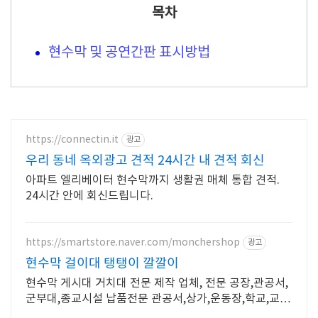
목차
현수막 및 공연간판 표시방법
https://connectin.it
광고
우리 동네 옥외광고 견적 24시간 내 견적 회신
아파트 엘리베이터 현수막까지 생활권 매체 통합 견적.
24시간 안에 회신드립니다.
https://smartstore.naver.com/monchershop
광고
현수막 걸이대 탱탱이 깔깔이
현수막 게시대 거치대 전문 제작 업체, 전문 공장,관공서,
군부대,종교시설 납품전문 관공서,상가,운동장,학교,교
회,절,성당,군부대,축구장,육교,건물외벽,실내 등 설치