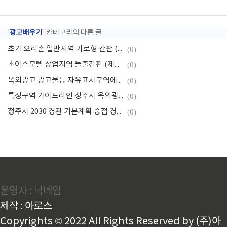
광고배우기
'
' 카테고리의 다른 글
초가 오리촌 일반지역 가로형 간판 (제작:동광네온)
(0)
초이스모텔 상업지역 돌출간판 (제작:동광네온)
(0)
옥외광고 광고물등 자유표시구역에서 표시방법
(0)
특정구역 가이드라인 청주시 옥외광고물
(0)
청주시 2030 경관 기본계획 중점 경관관리구역 2탄
(0)
운영자 : 닉네임
제작 : 아로스
Copyrights © 2022 All Rights Reserved by (주)아