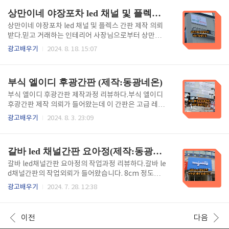
소재를 의미하며, 이 재질은 빛을 잘 통과시..
노래방 LED 후렉스 간판 천갈이 하는 과정을 리뷰해 봅
상만이네 야장포차 led 채널 및 플렉스 간판(제작:동광네온)
니다. - 목차 - 1.LED 후렉스 간판이란?. 2.천갈이작업.
3.LED부착. 4.시공. 5.완성. 6.포스팅을 마치며. 1.
상만이네 야장포차 led 채널 및 플렉스 간판 제작 의뢰
LED 후렉스 간판이란?LED 후렉스 간판은 일반적으로
받다.믿고 거래하는 인테리어 사장님으로부터 상만이
LED 조명 기술을 사용하여 제작된 간판으로,후렉스(후
네 야장포차 led채널과 플렉스간판 제작 의뢰를 받았습
광고배우기
2024. 8. 18. 15:07
렉스 소재)라는 유연한 재질을 기반으로 합니다.후렉스
니다.올해로 32년째 간판 제작을 하면서 디자인부터 시
는 내구성이 뛰어나고 방수성이 있어 외부 환경에서도
공까지 원스톱으로 작업이 가능하므로 믿고 맡겨주심
잘 견디며,가벼운 특성 ..
에 감사한 마음에 이 제작과정을 리뷰해 봅니다. - 목차
부식 엘이디 후광간판 (제작:동광네온)
- 1.led채널간판이란?. 2.led 채널간판 조립. 3. 완
성. 4. 플렉스간판 틀제작 및 천 작업. 5. 플렉스 간판 완
부식 엘이디 후광간판 제작과정 리뷰하다.부식 엘이디
성. 6. 포스팅을 마치며. 1. led채널간판이란? LED
후광간판 제작 의뢰가 들어왔는데 이 간판은 고급 레스
채널간판은 주로 상업용으로 사용되는데 "채널"이라는
토랑이나 호텔등에서 자주 사용됩니다. 부식된 금속의
광고배우기
2024. 8. 3. 23:09
용어는 보통 금속이나 플라스틱으로 만든 문자나 로고
질감과 엘이디조명이 후광으로 효과를 내어 고급스러
의 틀을 의미하며, 이 안에 LED 조명이 설치되어 빛을
운 느낌을 줄 수 있는 이 간판의 제작과정을 리뷰해 봅
발하게 됩니다.1-1 led채널..
니다. - 목차 - 1.부식 엘이디 후광간판이란? 2. 재단 및
갈바 led 채널간판 요아정(제작:동광네온)
발 달기. 3. 부식시키기. 4.후광 엘이디 부착. 5. 완성. 6.
포스팅을 마치며. 1. 부식 엘이디 후광간판이란?이
갈바 led채널간판 요아정의 작업과정 리뷰하다.갈바 le
간판은 금속 소재를 부식시키는 공정을 거쳐 텍스트나
d채널간판의 작업외뢰가 들어왔습니다. 8cm 정도의
로고를 새긴 후, LED 조명을 후광으로 배치해 간판을
약간 아르 된 간판인데 작업을 정말 세밀히 해야 하므로
광고배우기
2024. 7. 28. 12:38
더 돋보이게 만드는 방식입니다. 부식된 금속의 질감과
사이즈 측정을 정확히 해야 합니다. 직접 설계도를 작성
LED 조명의 조합으로 고급스러운 느낌을 줄 수 있어 상
하여 원하는 모양대로 제작된 철판을 용접하여 만드는
업용 간판이나 고급 레스토랑, 호텔 등..
것인데 오늘은 이 제작과정을 리뷰해 봅니다. - 목차
이전
다음
- 1.갈바 led 채널간판이라? 2. 틀 만들기. 3. 채널간판