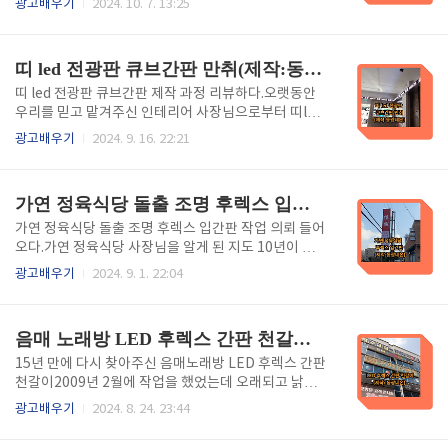
광고배우기
2024. 10. 7. 13:25
록 하는 간판입니다. 주로 플렉스 소재로 제작되어 유연
님은 디자인부터 시공까지 원스톱으로 작업이 가능하
성과 내구성이 뛰어나며, 다양한 디자인과 색상으로 제
기에 지금까지 광고를 한 번도 하지 않았는데도 구전광
작할 수 있습니다. 전면조명은 일반적..
고로 이어집니다. 오늘은 작업 과정을 리뷰해 봅니다. -
띠 led 전광판 큐브간판 만취(제작:동광네온)
목차 - 1. 플렉스간판이란?. 2. 천갈이. 3. 장점 및 단점.
4. 등교체 및 천갈이. 5. 완성. 6 포스팅을 마치며. 1.
띠 led 전광판 큐브간판 제작 과정 리뷰하다.오랫동안
플렉스 간판이란? 플렉스 소재로 만들어 졌으며 소재는
우리를 믿고 맡겨주신 인테리어 사장님으로부터 띠led
PVC(폴리염화비닐)로, 가볍고 내구성이 뛰어나며, 다
전광판 큐브간판 제작의뢰가 들어왔습니다. 올해로 32
광고배우기
2024. 9. 16. 22:21
양한 색상과 디자인으로 제작할 수 있습니다. 주로 상업
년째 이 업종에서 일하고 있는 사장님은 전혀 해보지 않
적인 용도로 사용되며, 광고나 브랜드 홍보에 효과적입
은 띠 led 전광판을 연구하여 완성시켰으니 그 과정을
니다. 그리고 설치가 간편하..
리뷰해 봅니다. - 목차 - 1. 띠 led 전광판이란?. 2. 틀제
가연 정육식당 돌출 조명 후렉스 입간판 (제작:동광네온)
작. 3. 띠 엘이디 전광판 완성. 4. 큐브간판이란?. 5. 아크
릴 큐브간판 완성. 6. 포스팅을 마치며. 1. 띠 led 전
가연 정육식당 돌출 조명 후렉스 입간판 작업 의뢰 들어
광판이란?이것은 LED(발광 다이오드) 기술을 활용하
오다.가연 정육식당 사장님을 알게 된 지도 10년이 훌
여 정보를 표시하는간판으로 일반적으로 긴 형태로 제
쩍 넘어가게 되었는데 기존에 간판을 부착한 데다가 보
광고배우기
2024. 9. 1. 22:04
작되어 광고, 공지사항, 시간, 날씨 등의 정보를 반복적
강하기 위해서 돌출 조명 후렉스 입간판을 해달라는 주
으로 보여주는 용도로 사용됩니다. 이 전광판은 밝고 선
문을 받았습니다. 믿고 다시 찾아 주시는 것은 그만큼
명한 화면을 제공하며,..
우리를 믿는다는 증거니까 더욱 신경 써서 작업을 하게
음매 노래방 LED 후렉스 간판 천갈이 (제작: 동광네온)
되는데 오늘은 작업 과정을 리뷰해 봅니다. - 목차 -1.
돌출 조명 후렉스 입간판이란?. 2. 입간판 시멘트 굳히
15년 만에 다시 찾아주신 음매노래방 LED 후렉스 간판
기. 3. 시공하기. 4. 완성. 5. 포스팅을 마치며. 1. 돌출
천갈이2009년 2월에 작업을 했었는데 오래되고 낡아
조명 후렉스 입간판이란?돌출 조명 후렉스 입간판은 주
서 다시 의뢰를 해주신 케이스인데 우리 업체를 찾아주
광고배우기
2024. 8. 24. 23:44
로 상업 공간이나 가게 외부에 설치되는 광고판입니다.
신 사장님께 감사한 마음입니다. 15년 만데 다시 찾아
"후렉스"는 일반적으로 유연한 재질로 제작된 광고용
주셨기에 더욱 신경 써서 작업을 하게 되는데 오늘 음매